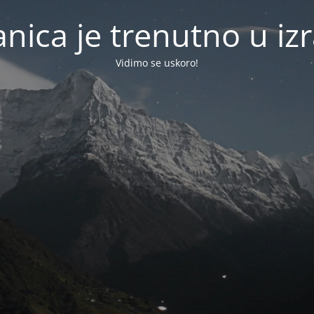
anica je trenutno u izr
Vidimo se uskoro!