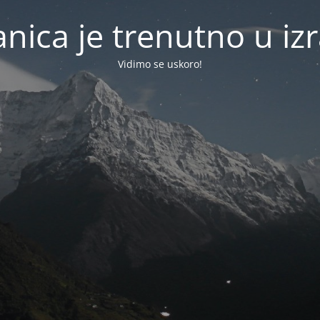
anica je trenutno u izr
Vidimo se uskoro!