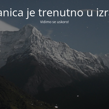
anica je trenutno u izr
Vidimo se uskoro!