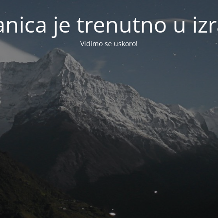
anica je trenutno u izr
Vidimo se uskoro!