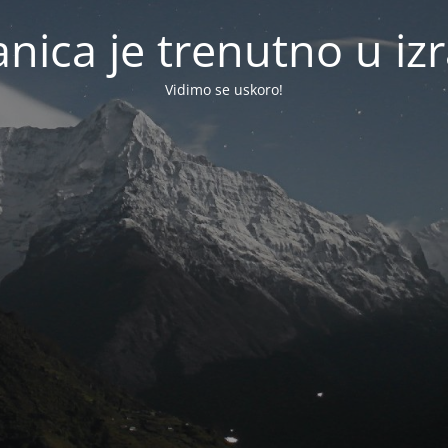
anica je trenutno u izr
Vidimo se uskoro!